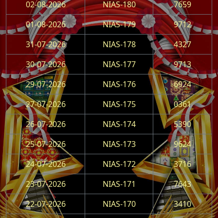
02-08-2026
NIAS-180
7659
01-08-2026
NIAS-179
9712
31-07-2026
NIAS-178
4327
30-07-2026
NIAS-177
9713
29-07-2026
NIAS-176
6924
27-07-2026
NIAS-175
0361
26-07-2026
NIAS-174
5390
25-07-2026
NIAS-173
9624
24-07-2026
NIAS-172
3716
23-07-2026
NIAS-171
7643
22-07-2026
NIAS-170
3410