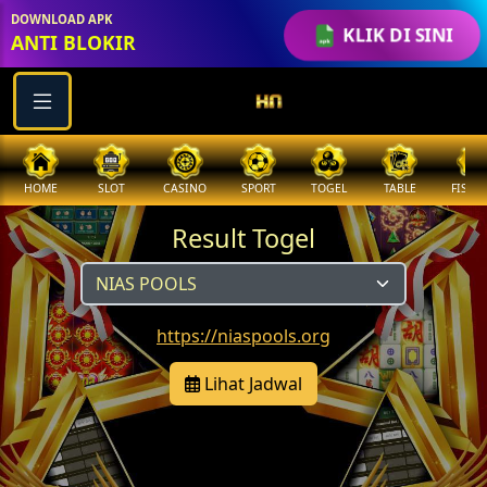
DOWNLOAD APK
KLIK DI SINI
ANTI BLOKIR
HOME
SLOT
CASINO
SPORT
TOGEL
TABLE
FISHI
Result Togel
https://niaspools.org
Lihat Jadwal