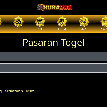
T
TOGEL
TABLE
FISHING
COCK F.
ARC
Pasaran Togel
 Terdaftar & Resmi )