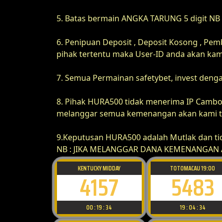
5. Batas bermain ANGKA TARUNG 5 digit 
6. Penipuan Deposit , Deposit Kosong , P
pihak tertentu maka User-ID anda akan kam
7. Semua Permainan safetybet, invest denga
8. Pihak HURA500 tidak menerima IP Cambod
melanggar semua kemenangan akan kami ta
9.Keputusan HURA500 adalah Mutlak dan ti
NB : JIKA MELANGGAR DANA KEMENANGAN 
KENTUCKY MIDDAY
TOTOMACAU 19:00
4157
5483
00 : 19 : 34
19 : 04 : 34