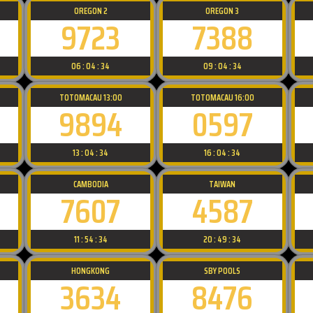
OREGON 2
OREGON 3
9723
7388
06 : 04 : 34
09 : 04 : 34
TOTOMACAU 13:00
TOTOMACAU 16:00
9894
0597
13 : 04 : 34
16 : 04 : 34
CAMBODIA
TAIWAN
7607
4587
11 : 54 : 34
20 : 49 : 34
HONGKONG
SBY POOLS
3634
8476