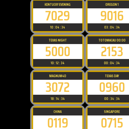
KENTUCKY EVENING
OREGON 1
7029
9016
10 : 04 : 34
03 : 04 : 34
TEXAS NIGHT
TOTOMACAU 00:00
5000
2153
10 : 12 : 34
00 : 04 : 34
MAGNUM4D
TEXAS DAY
3072
0960
18 : 14 : 34
00 : 34 : 34
CHINA
SINGAPORE
0119
0715