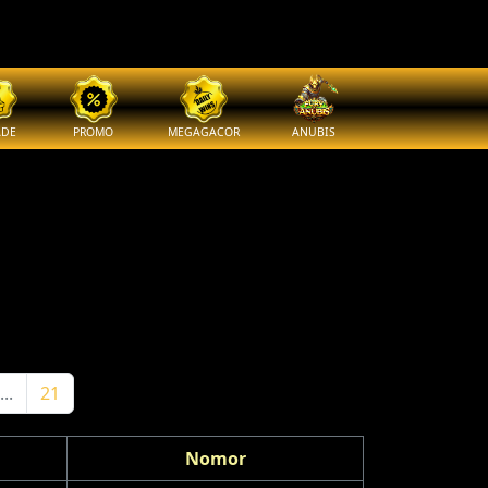
ADE
PROMO
MEGAGACOR
ANUBIS
...
21
Nomor