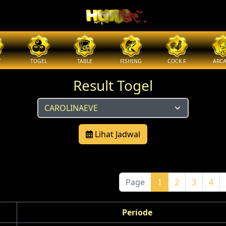
T
TOGEL
TABLE
FISHING
COCK F.
ARC
Result Togel
Lihat Jadwal
Page
1
2
3
4
Periode