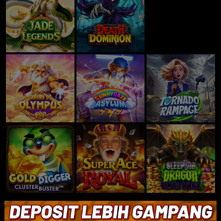
Populer
Lihat lebih banyak