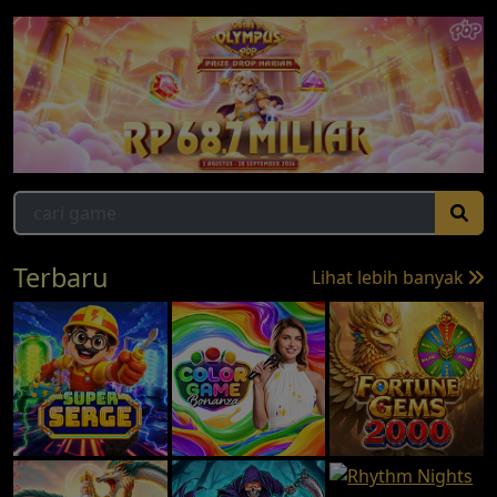
Terbaru
Lihat lebih banyak