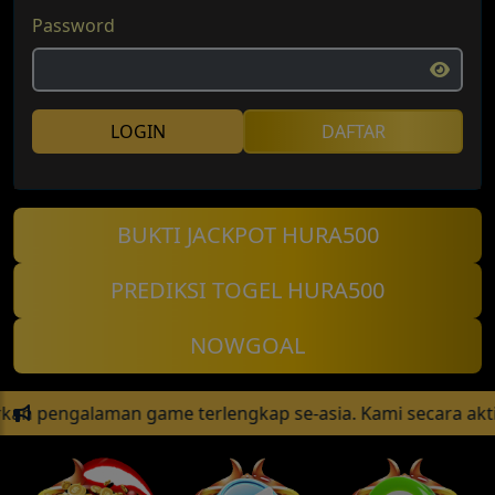
Password
LOGIN
DAFTAR
BUKTI JACKPOT HURA500
PREDIKSI TOGEL HURA500
NOWGOAL
ame terlengkap se-asia. Kami secara aktif menyajikan ber