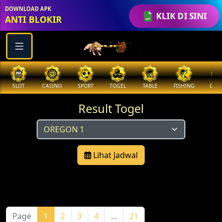
DOWNLOAD APK
KLIK DI SINI
ANTI BLOKIR
SLOT
CASINO
SPORT
TOGEL
TABLE
FISHING
COCK
Result Togel
Lihat Jadwal
Page
1
2
3
4
...
21