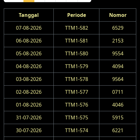
Tanggal
Periode
Nomor
07-08-2026
TTM1-582
6529
06-08-2026
TTM1-581
2153
05-08-2026
TTM1-580
9554
04-08-2026
TTM1-579
4094
03-08-2026
TTM1-578
9564
02-08-2026
TTM1-577
0711
01-08-2026
TTM1-576
4046
31-07-2026
TTM1-575
5915
30-07-2026
TTM1-574
6221