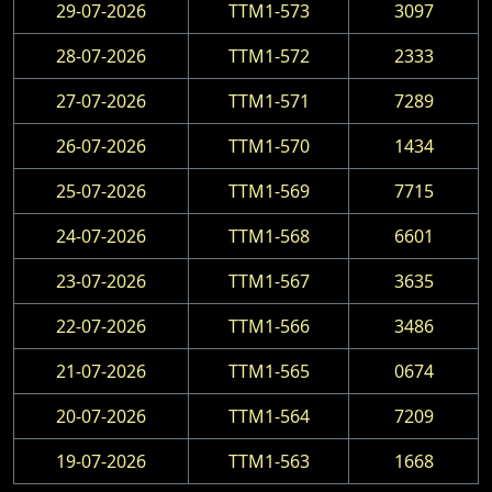
29-07-2026
TTM1-573
3097
28-07-2026
TTM1-572
2333
27-07-2026
TTM1-571
7289
26-07-2026
TTM1-570
1434
25-07-2026
TTM1-569
7715
24-07-2026
TTM1-568
6601
23-07-2026
TTM1-567
3635
22-07-2026
TTM1-566
3486
21-07-2026
TTM1-565
0674
20-07-2026
TTM1-564
7209
19-07-2026
TTM1-563
1668