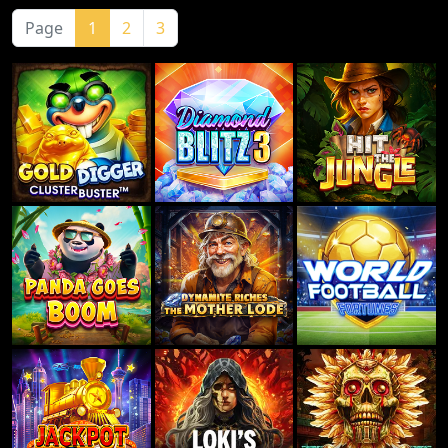
Page
1
2
3