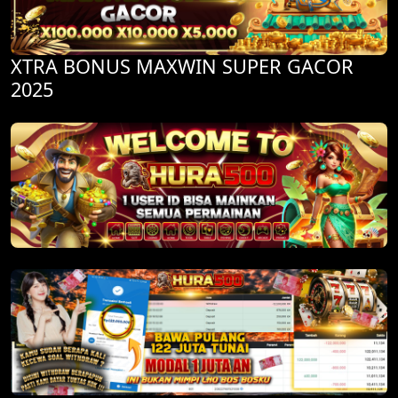
XTRA BONUS MAXWIN SUPER GACOR
2025