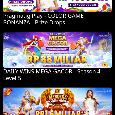
Pragmatig Play - COLOR GAME
BONANZA - Prize Drops
DAILY WINS MEGA GACOR - Season 4
Level 5