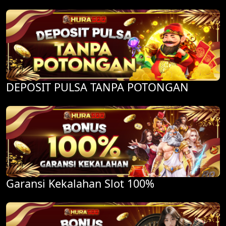
DEPOSIT PULSA TANPA POTONGAN
Garansi Kekalahan Slot 100%