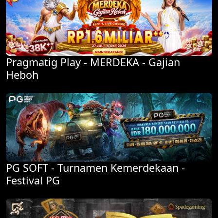
Pragmatig Play - MERDEKA - Gajian
Heboh
PG SOFT - Turnamen Kemerdekaan -
Festival PG