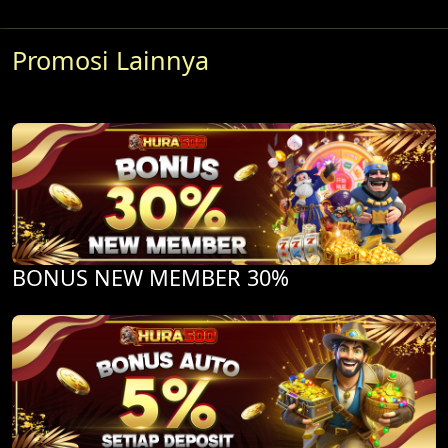
Promosi Lainnya
BONUS NEW MEMBER 30%