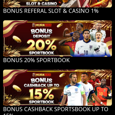
BONUS REFERAL SLOT & CASINO 1%
BONUS 20% SPORTBOOK
BONUS CASHBACK SPORTSBOOK UP TO