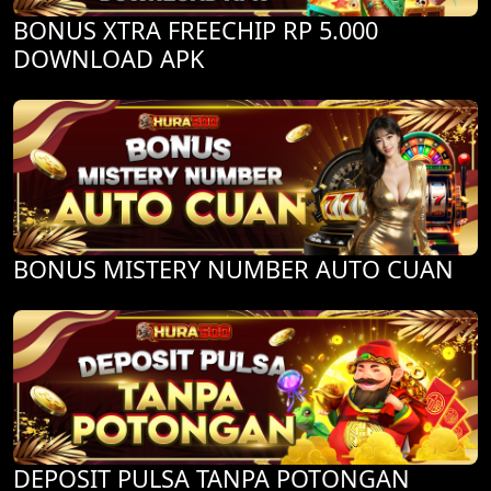
BONUS XTRA FREECHIP RP 5.000
DOWNLOAD APK
BONUS MISTERY NUMBER AUTO CUAN
DEPOSIT PULSA TANPA POTONGAN