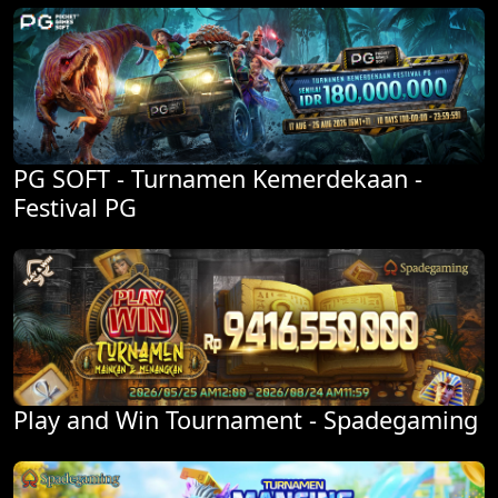
PG SOFT - Turnamen Kemerdekaan -
Festival PG
Play and Win Tournament - Spadegaming