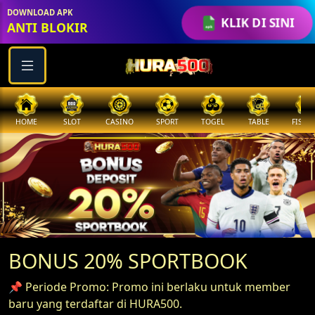
DOWNLOAD APK
KLIK DI SINI
ANTI BLOKIR
SLOT
CASINO
SPORT
TOGEL
TABLE
FISHING
COCK
BONUS 20% SPORTBOOK
📌 Periode Promo: Promo ini berlaku untuk member
baru yang terdaftar di HURA500.