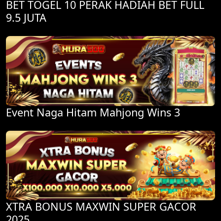
BET TOGEL 10 PERAK HADIAH BET FULL
9.5 JUTA
Event Naga Hitam Mahjong Wins 3
XTRA BONUS MAXWIN SUPER GACOR
2025