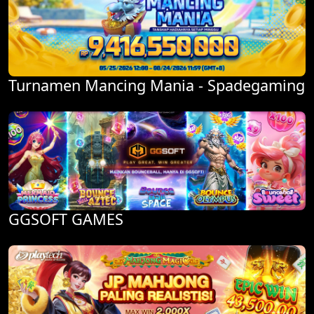
Turnamen Mancing Mania - Spadegaming
GGSOFT GAMES