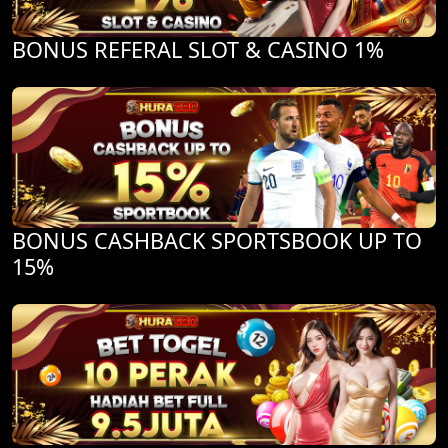
BONUS REFERAL SLOT & CASINO 1%
BONUS CASHBACK SPORTSBOOK UP TO
15%