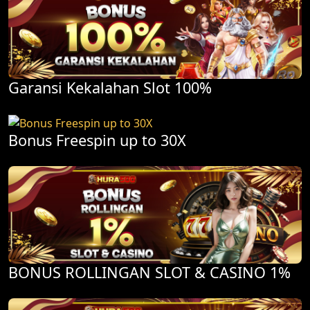
Garansi Kekalahan Slot 100%
Bonus Freespin up to 30X
BONUS ROLLINGAN SLOT & CASINO 1%