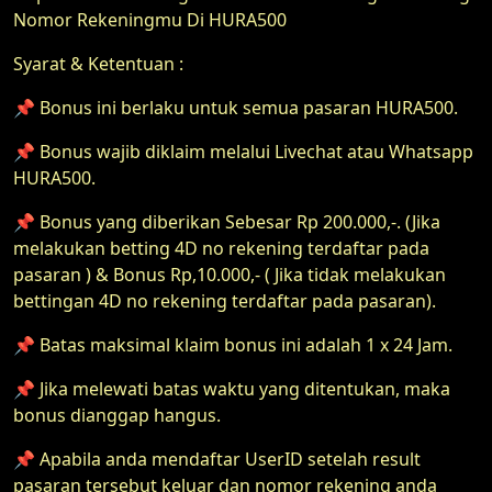
Nomor Rekeningmu Di HURA500
Syarat & Ketentuan :
📌 Bonus ini berlaku untuk semua pasaran HURA500.
📌 Bonus wajib diklaim melalui Livechat atau Whatsapp
HURA500.
📌 Bonus yang diberikan Sebesar Rp 200.000,-. (Jika
melakukan betting 4D no rekening terdaftar pada
pasaran ) & Bonus Rp,10.000,- ( Jika tidak melakukan
bettingan 4D no rekening terdaftar pada pasaran).
📌 Batas maksimal klaim bonus ini adalah 1 x 24 Jam.
📌 Jika melewati batas waktu yang ditentukan, maka
bonus dianggap hangus.
📌 Apabila anda mendaftar UserID setelah result
pasaran tersebut keluar dan nomor rekening anda