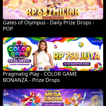
Gates of Olympus - Daily Prize Drops -
POP
Pragmatig Play - COLOR GAME
BONANZA - Prize Drops