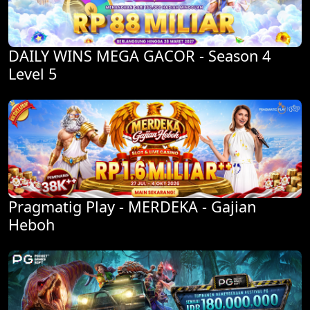
DAILY WINS MEGA GACOR - Season 4
Level 5
Pragmatig Play - MERDEKA - Gajian
Heboh