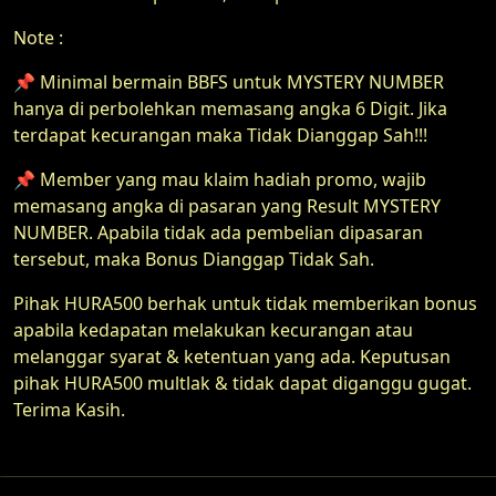
Note :
📌 Minimal bermain BBFS untuk MYSTERY NUMBER
hanya di perbolehkan memasang angka 6 Digit. Jika
terdapat kecurangan maka Tidak Dianggap Sah!!!
📌 Member yang mau klaim hadiah promo, wajib
memasang angka di pasaran yang Result MYSTERY
NUMBER. Apabila tidak ada pembelian dipasaran
tersebut, maka Bonus Dianggap Tidak Sah.
Pihak HURA500 berhak untuk tidak memberikan bonus
apabila kedapatan melakukan kecurangan atau
melanggar syarat & ketentuan yang ada. Keputusan
pihak HURA500 multlak & tidak dapat diganggu gugat.
Terima Kasih.