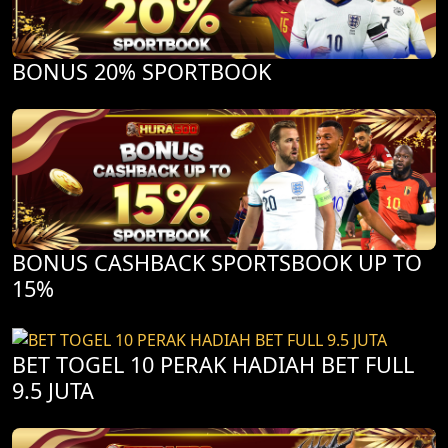
BONUS 20% SPORTBOOK
BONUS CASHBACK SPORTSBOOK UP TO
15%
BET TOGEL 10 PERAK HADIAH BET FULL
9.5 JUTA